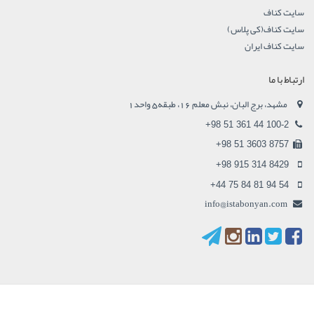
سایت کناف
سایت کناف(کی پلاس)
سایت کناف ایران
ارتباط با ما
مشهد، برج البان، نبش معلم 16، طبقه5 واحد1
+98 51 361 44 100-2
+98 51 3603 8757
+98 915 314 8429
+44 75 84 81 94 54
info@istabonyan.com