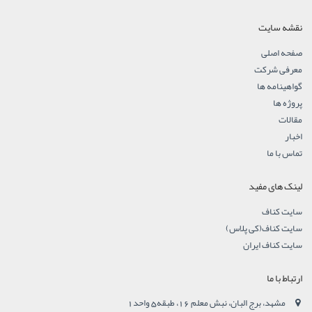
نقشه سایت
صفحه اصلی
معرفی شرکت
گواهینامه ها
پروژه ها
مقالات
اخبار
تماس با ما
لینک های مفید
سایت کناف
سایت کناف(کی پلاس)
سایت کناف ایران
ارتباط با ما
مشهد، برج البان، نبش معلم 16، طبقه5 واحد1