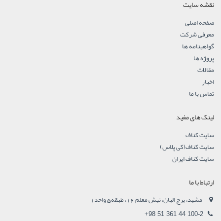
نقشه سایت
صفحه اصلی
معرفی شرکت
گواهینامه ها
پروژه ها
مقالات
اخبار
تماس با ما
لینک های مفید
سایت کناف
سایت کناف(کی پلاس)
سایت کناف ایران
ارتباط با ما
مشهد، برج البان، نبش معلم 16، طبقه5 واحد1
+98 51 361 44 100-2