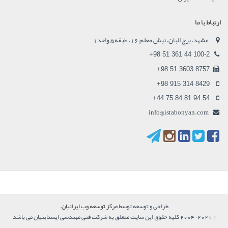
ارتباط با ما
مشهد، برج البان، نبش معلم 16، طبقه5 واحد1
+98 51 361 44 100-2
+98 51 3603 8757
+98 915 314 8429
+44 75 84 81 94 54
info@istabonyan.com
طراحی و توسعه توسط
مرکز توسعه وب ایرانیان
.
© 2004-2021 کلیه حقوق این سایت متعلق به شرکت فنی مهندسی ایستابنیان می باشد